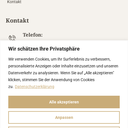
Kontakt
Kontakt
Telefon:
01573 4682250
Wir schätzen Ihre Privatsphäre
E-Mail
Wir verwenden Cookies, um Ihr Surferlebnis zu verbessern,
info@tinasbeautysalon.de
personalisierte Anzeigen oder Inhalte einzusetzen und unseren
Datenverkehr zu analysieren. Wenn Sie auf „Alle akzeptieren"
Gewerbepark 6, 85250
klicken, stimmen Sie der Anwendung von Cookies
Altomünster, Deutschland
zu.
Datenschutzerklärung
Alle akzeptieren
©2026 Tina's Beauty Salon | Alle Rechte Vorbehalten. – Powered
By
Perfomedia
Anpassen
Impressum
Datenschutz